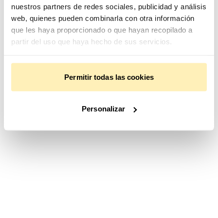
nuestros partners de redes sociales, publicidad y análisis
,
web, quienes pueden combinarla con otra información
n
que les haya proporcionado o que hayan recopilado a
partir del uso que haya hecho de sus servicios.
o
h
Permitir todas las cookies
e
m
Personalizar
o
s
e
n
c